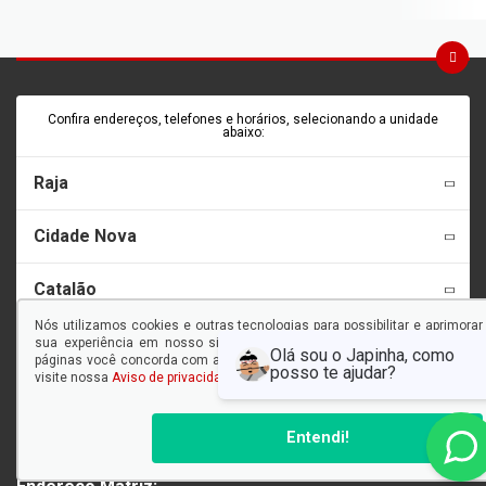
Confira endereços, telefones e horários, selecionando a unidade
abaixo:
Raja
Cidade Nova
Catalão
Nós utilizamos cookies e outras tecnologias para possibilitar e aprimorar
Seminovos Barão
sua experiência em nosso site, e ao continuar navegando em nossas
páginas você concorda com a coleta e uso de cookies. Para saber mais,
visite nossa
Aviso de privacidade
.
CNPJ:
Entendi!
13.877.012/0004-40