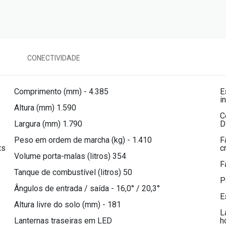
CONECTIVIDADE
Comprimento (mm) - 4.385
E
i
Altura (mm) 1.590
C
Largura (mm) 1.790
D
Peso em ordem de marcha (kg) - 1.410
F
ts
c
Volume porta-malas (litros) 354
F
Tanque de combustível (litros) 50
P
Ângulos de entrada / saída - 16,0° / 20,3°
E
Altura livre do solo (mm) - 181
L
Lanternas traseiras em LED
h