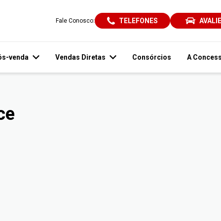
TELEFONES
AVALI
Fale Conosco:
ós-venda
Vendas Diretas
Consórcios
A Concess
ce