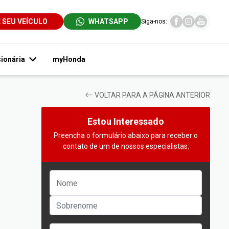
E SEU VEÍCULO
WHATSAPP
Siga-nos:
ionária
myHonda
VOLTAR PARA A PÁGINA ANTERIOR
Estou Interessado
Preencha o formulário abaixo para receber o
contato de um de nossos especialistas: