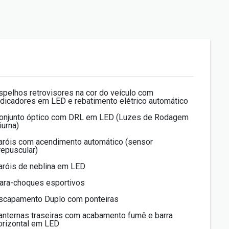
spelhos retrovisores na cor do veículo com
ndicadores em LED e rebatimento elétrico automático
onjunto óptico com DRL em LED (Luzes de Rodagem
iurna)
aróis com acendimento automático (sensor
repuscular)
aróis de neblina em LED
ara-choques esportivos
scapamento Duplo com ponteiras
anternas traseiras com acabamento fumê e barra
orizontal em LED