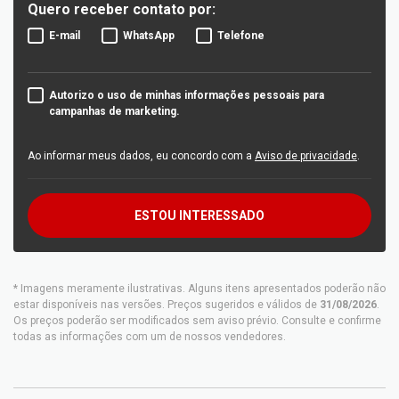
Quero receber contato por:
E-mail
WhatsApp
Telefone
Autorizo o uso de minhas informações pessoais para
campanhas de marketing.
Ao informar meus dados, eu concordo com a
Aviso de privacidade
.
ESTOU INTERESSADO
* Imagens meramente ilustrativas. Alguns itens apresentados poderão não
estar disponíveis nas versões. Preços sugeridos e válidos de
31/08/2026
.
Os preços poderão ser modificados sem aviso prévio. Consulte e confirme
todas as informações com um de nossos vendedores.