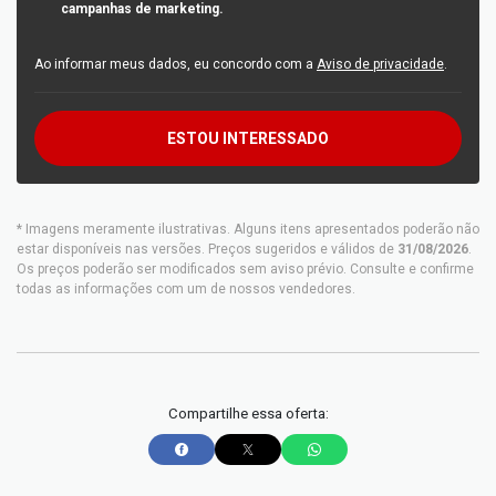
campanhas de marketing.
Ao informar meus dados, eu concordo com a
Aviso de privacidade
.
ESTOU INTERESSADO
* Imagens meramente ilustrativas. Alguns itens apresentados poderão não
estar disponíveis nas versões. Preços sugeridos e válidos de
31/08/2026
.
Os preços poderão ser modificados sem aviso prévio. Consulte e confirme
todas as informações com um de nossos vendedores.
Compartilhe essa oferta: