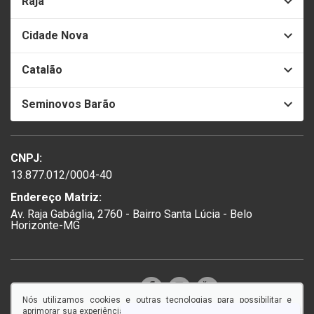
Raja
Cidade Nova
Catalão
Seminovos Barão
CNPJ:
13.877.012/0004-40
Endereço Matriz:
Av. Raja Gabáglia, 2760 - Bairro Santa Lúcia - Belo
Horizonte-MG
SIGA-NOS:
Nós utilizamos cookies e outras tecnologias para possibilitar e
aprimorar sua experiência em nosso site, e ao continuar navegando