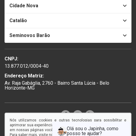
Cidade Nova
Catalão
Seminovos Barão
CNPJ:
13.877.012/0004-40
Endereço Matriz:
Av. Raja Gabáglia, 2760 - Bairro Santa Lúcia - Belo
Horizonte-MG
SIGA-NOS:
Nós utilizamos cookies e outras tecnologias para possibilitar e
aprimorar sua experiência em nosso site, e ao continuar navegando
em nossas páginas você concorda com a coleta e uso de cookies.
Para saber mais, visite nossa
Aviso de privacidade
.