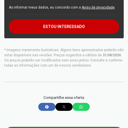
Ao informar meus dados, eu concordo com a
Aviso de privacidade
.
ESTOU INTERESSADO
* Imagens meramente ilustrativas. Alguns itens apresentados poderão não
estar disponíveis nas versões. Preços sugeridos e válidos de
31/08/2026
.
Os preços poderão ser modificados sem aviso prévio. Consulte e confirme
todas as informações com um de nossos vendedores.
Compartilhe essa oferta: