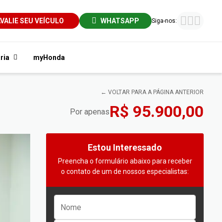
VALIE SEU VEÍCULO
WHATSAPP
Siga-nos:
ria
myHonda
← VOLTAR PARA A PÁGINA ANTERIOR
R$ 95.900,00
Por apenas
Estou Interessado
Preencha o formulário abaixo para receber
o contato de um de nossos especialistas: