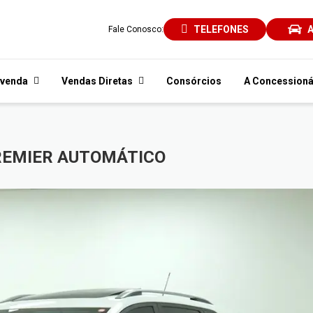
TELEFONES
A
Fale Conosco:
venda
Vendas Diretas
Consórcios
A Concessioná
 PREMIER AUTOMÁTICO