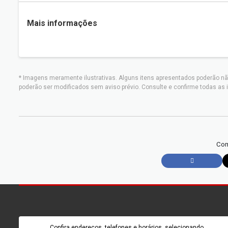
Mais informações
* Imagens meramente ilustrativas. Alguns itens apresentados poderão nã
poderão ser modificados sem aviso prévio. Consulte e confirme todas 
Com
Confira endereços, telefones e horários, selecionando