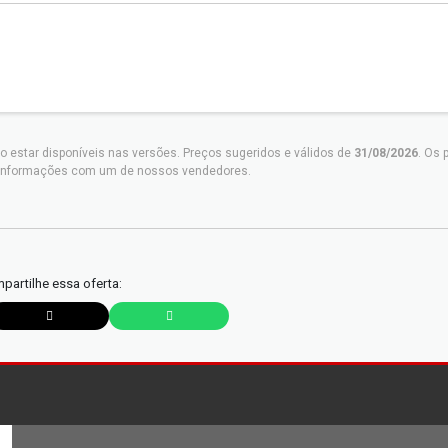
o estar disponíveis nas versões. Preços sugeridos e válidos de
31/08/2026
. Os 
as informações com um de nossos vendedores.
partilhe essa oferta: