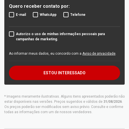
Quero receber contato por:
E-mail
WhatsApp
Telefone
Autorizo o uso de minhas informações pessoais para
campanhas de marketing.
Ao informar meus dados, eu concordo com a
Aviso de privacidade
.
ESTOU INTERESSADO
* Imagens meramente ilustrativas. Alguns itens apresentados poderão não
estar disponíveis nas versões. Preços sugeridos e válidos de
31/08/2026
.
Os preços poderão ser modificados sem aviso prévio. Consulte e confirme
todas as informações com um de nossos vendedores.